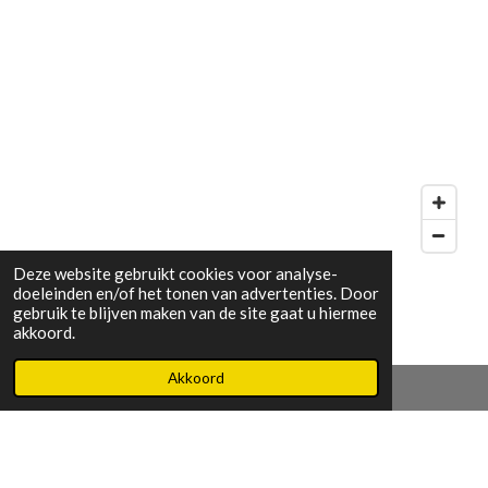
Deze website gebruikt cookies voor analyse-
doeleinden en/of het tonen van advertenties. Door
L
gebruik te blijven maken van de site gaat u hiermee
i
akkoord.
n
k
Akkoord
e
d
I
n
© 2023 - 2026 landmeterteunkens